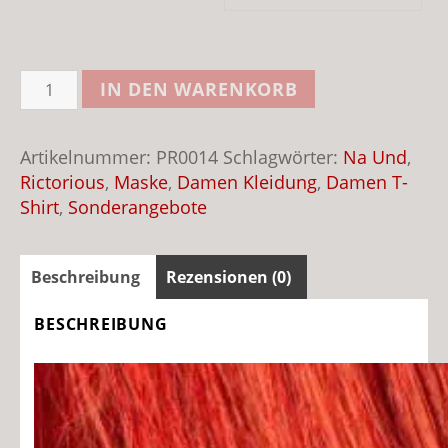
Na
IN DEN WARENKORB
Und
Maske
T-
Artikelnummer:
PR0014
Schlagwörter:
Na Und
,
Shirt
Rictorious
,
Maske
,
Damen Kleidung
,
Damen T-
Damen
Shirt
,
Sonderangebote
Menge
Beschreibung
Rezensionen (0)
BESCHREIBUNG