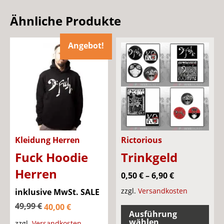
Ähnliche Produkte
Angebot!
Kleidung Herren
Rictorious
Fuck Hoodie
Trinkgeld
Herren
0,50
€
–
6,90
€
Ursprünglicher
zzgl.
Versandkosten
inklusive MwSt.
SALE
Die
Aktueller
Preis
49,99
€
40,00
€
Ausführung
Pro
Preis
war:
wählen
zzgl.
Versandkosten