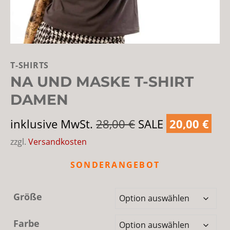
T-SHIRTS
NA UND MASKE T-SHIRT
DAMEN
Ursprünglicher
Akt
inklusive MwSt.
28,00
€
SALE
20,00
€
Preis
Pre
zzgl.
Versandkosten
war:
ist:
SONDERANGEBOT
28,00 €
20,
Größe
Farbe