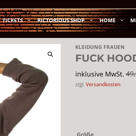
TICKETS
RICTORIOUS SHOP
HOME
M
KLEIDUNG FRAUEN
FUCK HOO
inklusive MwSt.
49
zzgl.
Versandkosten
Größe