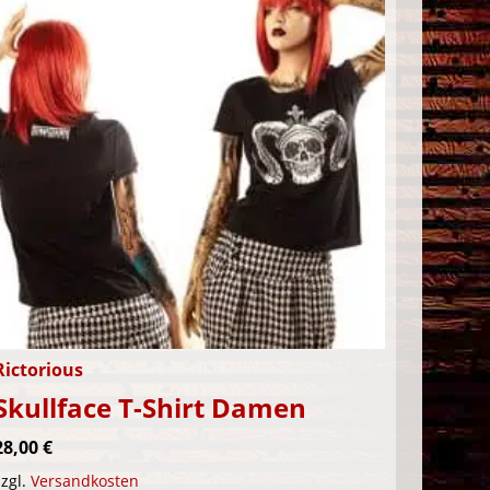
Rictorious
Skullface T-Shirt Damen
28,00
€
zzgl.
Versandkosten