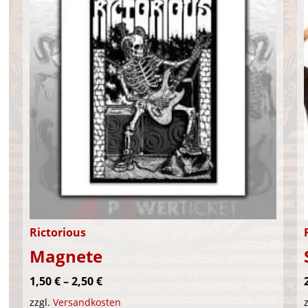
Rictorious
Magnete
r
1,50
€
–
2,50
€
zzgl.
Versandkosten