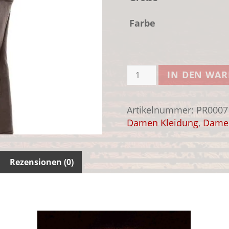
Farbe
Fuck
IN DEN WA
Hoodie
Damen
Menge
Artikelnummer:
PR0007
Damen Kleidung
,
Dame
Rezensionen (0)