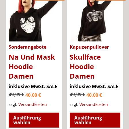
Die
Opt
Optionen
kön
können
auf
auf
der
der
Pro
Produktseite
gew
Sonderangebote
Kapuzenpullover
gewählt
wer
Na Und Mask
Skullface
werden
Hoodie
Hoodie
Damen
Damen
Ursprünglicher
Ursprüng
inklusive MwSt.
SALE
inklusive MwSt.
SALE
Aktueller
Preis
Aktueller
Preis
49,99
€
49,99
€
40,00
€
40,00
€
Preis
war:
Preis
war:
zzgl.
Versandkosten
zzgl.
Versandkosten
ist:
49,99 €
ist:
49,99 €
Dieses
Die
Ausführung
Ausführung
40,00 €.
40,00 €.
Produkt
Pro
wählen
wählen
weist
wei