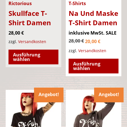
Rictorious
T-Shirts
Skullface T-
Na Und Maske
Shirt Damen
T-Shirt Damen
Ursprüng
28,00
€
inklusive MwSt.
SALE
Aktueller
Preis
28,00
€
20,00
€
zzgl.
Versandkosten
Preis
war:
Dieses
zzgl.
Versandkosten
Ausführung
ist:
28,00 €
Produkt
Die
wählen
Ausführung
20,00 €.
weist
Pro
wählen
mehrere
wei
Varianten
meh
auf.
Var
Angebot!
Angebot!
Die
auf.
Optionen
Die
können
Opt
auf
kön