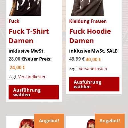
der
auf
Produktseite
der
gewählt
Pro
Fuck
Kleidung Frauen
werden
gew
Fuck T-Shirt
Fuck Hoodie
wer
Damen
Damen
Ursprünglicher
Ursprüng
inklusive MwSt.
inklusive MwSt.
SALE
Preis
Aktueller
Preis
28,00
€
Neuer Preis:
49,99
€
40,00
€
Aktueller
war:
Preis
war:
24,00
€
zzgl.
Versandkosten
Preis
28,00 €
ist:
49,99 €
Die
zzgl.
Versandkosten
Ausführung
ist:
40,00 €.
Dieses
Pro
wählen
Ausführung
24,00 €.
Produkt
wei
wählen
weist
meh
mehrere
Var
Varianten
auf.
Angebot!
Angebot!
auf.
Die