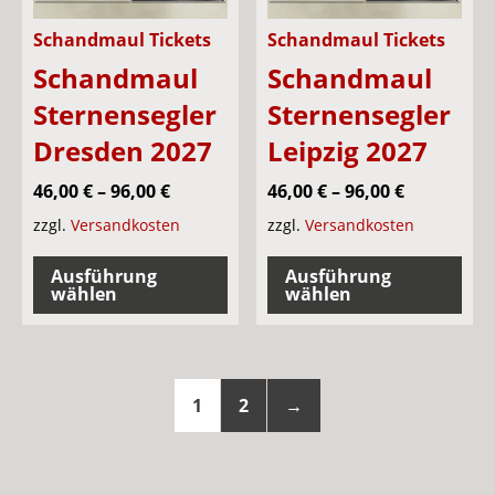
gewählt
Pro
Schandmaul Tickets
Schandmaul Tickets
werden
gew
Schandmaul
Schandmaul
wer
Sternensegler
Sternensegler
Dresden 2027
Leipzig 2027
46,00
€
–
96,00
€
46,00
€
–
96,00
€
zzgl.
Versandkosten
zzgl.
Versandkosten
Dieses
Die
Ausführung
Ausführung
Produkt
Pro
wählen
wählen
weist
wei
mehrere
meh
Varianten
Var
1
2
→
auf.
auf.
Die
Die
Optionen
Opt