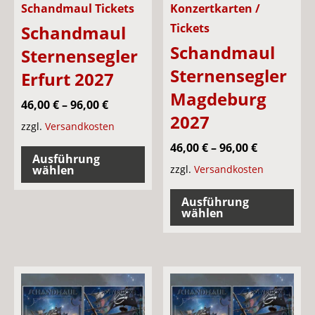
Schandmaul Tickets
Konzertkarten /
Tickets
Schandmaul
Schandmaul
Sternensegler
Sternensegler
Erfurt 2027
Magdeburg
46,00
€
–
96,00
€
2027
zzgl.
Versandkosten
Dieses
46,00
€
–
96,00
€
Ausführung
Produkt
wählen
zzgl.
Versandkosten
weist
Die
Ausführung
mehrere
Pro
wählen
Varianten
wei
auf.
meh
Die
Var
Optionen
auf.
können
Die