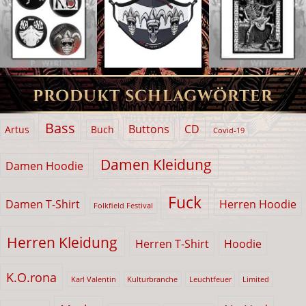
PRODUKT SCHLAGWÖRTER
Bass
Buttons
CD
Artus
Buch
Covid-19
Damen Kleidung
Damen Hoodie
Fuck
Damen T-Shirt
Herren Hoodie
Folkfield Festival
Herren Kleidung
Herren T-Shirt
Hoodie
K.O.rona
Karl Valentin
Kulturbranche
Leuchtfeuer
Limited