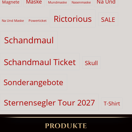
Maske
Na Und
Magnete
Mundmaske
Nasenmaske
Rictorious
SALE
Na Und Maske
Powerticket
Schandmaul
Schandmaul Ticket
Skull
Sonderangebote
Sternensegler Tour 2027
T-Shirt
PRODUKTE