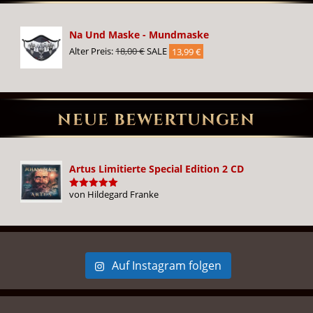
Na Und Maske - Mundmaske
Ursprünglicher
Aktueller
Alter Preis:
18,00
€
SALE
13,99
€
Preis
Preis
war:
ist:
18,00 €
13,99 €.
NEUE BEWERTUNGEN
Artus Limitierte Special Edition 2 CD
von Hildegard Franke
Bewertet
mit
5
von
5
Auf Instagram folgen