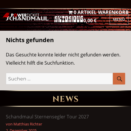
0 ARTIKEL
WARENKORB
MENÜ
0,00 €
Nichts gefunden
Das Gesuchte konnte leider nicht gefunden werden.
Vielleicht hilft die Suchfunktion.
Suchen
S
nach:
NEWS
Schandmaul Sternensegler Tour 2027
von Matthias Richter
2. Dezember 2025