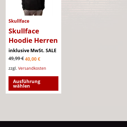
auf
auf
der
der
Produktseite
Pro
Skullface
gewählt
gew
Skullface
werden
wer
Hoodie Herren
Ursprünglicher
inklusive MwSt.
SALE
Aktueller
Preis
49,99
€
40,00
€
Preis
war:
zzgl.
Versandkosten
ist:
49,99 €
Dieses
Ausführung
40,00 €.
Produkt
wählen
weist
mehrere
Varianten
auf.
Die