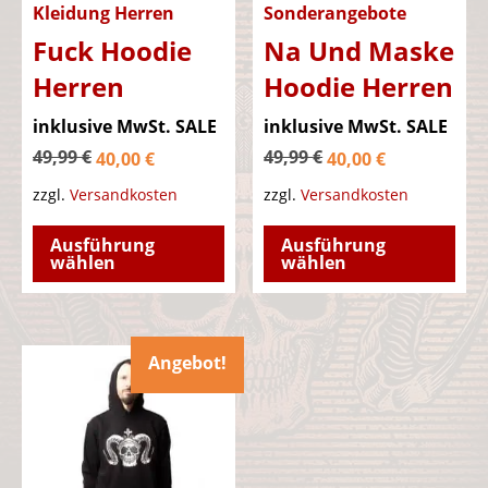
Kleidung Herren
Sonderangebote
Fuck Hoodie
Na Und Maske
Herren
Hoodie Herren
Ursprünglicher
Ursprüng
inklusive MwSt.
SALE
inklusive MwSt.
SALE
Aktueller
Preis
Aktueller
Preis
49,99
€
49,99
€
40,00
€
40,00
€
Preis
war:
Preis
war:
zzgl.
Versandkosten
zzgl.
Versandkosten
ist:
49,99 €
ist:
49,99 €
Dieses
Die
Ausführung
Ausführung
40,00 €.
40,00 €.
Produkt
Pro
wählen
wählen
weist
wei
mehrere
meh
Varianten
Var
Angebot!
auf.
auf.
Die
Die
Optionen
Opt
können
kön