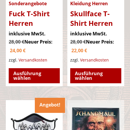
Sonderangebote
Kleidung Herren
Fuck T-Shirt
Skullface T-
Herren
Shirt Herren
Ursprünglicher
Ursprüngl
inklusive MwSt.
inklusive MwSt.
Preis
Preis
28,00
€
Neuer Preis:
28,00
€
Neuer Preis:
Aktueller
war:
Aktueller
war:
24,00
€
22,00
€
Preis
28,00 €
Preis
28,00 €
zzgl.
Versandkosten
zzgl.
Versandkosten
ist:
ist:
Dieses
Die
Ausführung
Ausführung
24,00 €.
22,00 €.
Produkt
Pro
wählen
wählen
weist
wei
mehrere
meh
Varianten
Var
Angebot!
auf.
auf.
Die
Die
Optionen
Opt