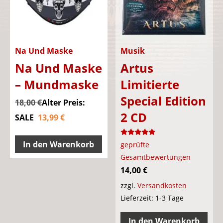
können
kön
auf
auf
der
der
Produktseite
Pro
Na Und Maske
Musik
gewählt
gew
Na Und Maske
Artus
werden
wer
– Mundmaske
Limitierte
Special Edition
Ursprünglicher
18,00
€
Alter Preis:
2 CD
Aktueller
Preis
SALE
13,99
€
Preis
war:
Bewertet
ist:
18,00 €
In den Warenkorb
geprüfte
mit
5.00
13,99 €.
Gesamtbewertungen
von 5
14,00
€
zzgl.
Versandkosten
Lieferzeit:
1-3 Tage
In den Warenkorb