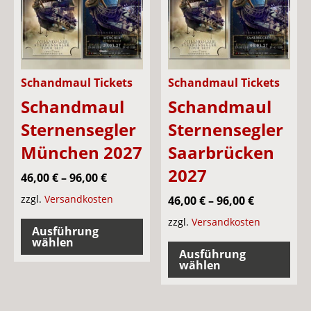
Schandmaul Tickets
Schandmaul Tickets
Schandmaul
Schandmaul
Sternensegler
Sternensegler
München 2027
Saarbrücken
2027
46,00
€
–
96,00
€
zzgl.
Versandkosten
46,00
€
–
96,00
€
Dieses
zzgl.
Versandkosten
Ausführung
Produkt
Die
wählen
Ausführung
weist
Pro
wählen
mehrere
wei
Varianten
meh