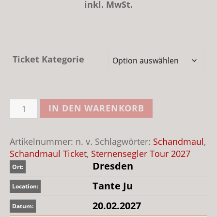
inkl. MwSt.
Ticket Kategorie
Schandmaul
IN DEN WARENKORB
Sternensegler
Dresden
2027
Artikelnummer:
n. v.
Schlagwörter:
Schandmaul
,
Menge
Schandmaul Ticket
,
Sternensegler Tour 2027
Dresden
Ort:
Tante Ju
Location:
20.02.2027
Datum: