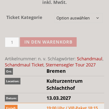
inkl. MwSt.
Ticket Kategorie
Schandmaul
IN DEN WARENKORB
Sternensegler
Bremen
2027
Artikelnummer:
n. v.
Schlagwörter:
Schandmaul
,
Menge
Schandmaul Ticket
,
Sternensegler Tour 2027
Bremen
Ort:
Kulturzentrum
Location:
Schlachthof
13.03.2027
Datum:
19:00 Uhr / VIP-Paket 18:15
Einlaß: