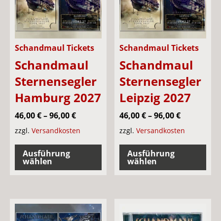
Schandmaul Tickets
Schandmaul Tickets
Schandmaul
Schandmaul
Sternensegler
Sternensegler
Hamburg 2027
Leipzig 2027
46,00
€
–
96,00
€
46,00
€
–
96,00
€
zzgl.
Versandkosten
zzgl.
Versandkosten
Dieses
Die
Ausführung
Ausführung
Produkt
Pro
wählen
wählen
weist
wei
mehrere
meh
Varianten
Var
auf.
auf.