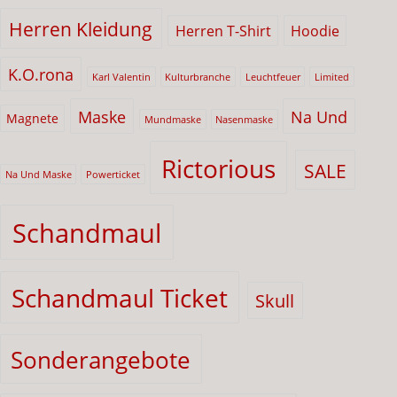
Herren Kleidung
Herren T-Shirt
Hoodie
K.O.rona
Karl Valentin
Kulturbranche
Leuchtfeuer
Limited
Maske
Na Und
Magnete
Mundmaske
Nasenmaske
Rictorious
SALE
Na Und Maske
Powerticket
Schandmaul
Schandmaul Ticket
Skull
Sonderangebote