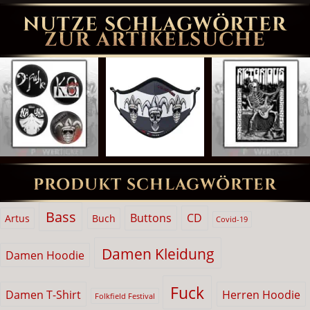
NUTZE SCHLAGWÖRTER
ZUR ARTIKELSUCHE
PRODUKT SCHLAGWÖRTER
Bass
Buttons
CD
Artus
Buch
Covid-19
Damen Kleidung
Damen Hoodie
Fuck
Damen T-Shirt
Herren Hoodie
Folkfield Festival